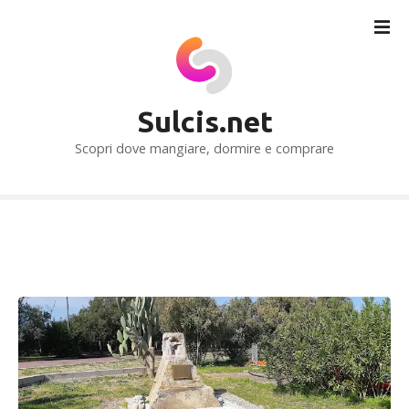
V
a
i
a
l
Sulcis.net
c
o
Scopri dove mangiare, dormire e comprare
n
t
e
n
u
t
o