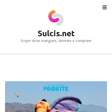
V
a
i
a
l
Sulcis.net
c
o
Scopri dove mangiare, dormire e comprare
n
t
e
n
u
t
o