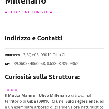
Millenario
ATTRAZIONE TURISTICA
Indirizzo e Contatti
3J5Q+C5, 09010 Giba CI
INDIRIZZO
39.060354860058, 8.6380870909362
GPS
Curiosità sulla Struttura:
Il
Matta Manna – Ulivo Millenario
si trova nel
territorio di
Giba (09010, CI)
, nel
Sulcis-Iglesiente
, ed
è un esemplare arboreo di grande valore naturalistico