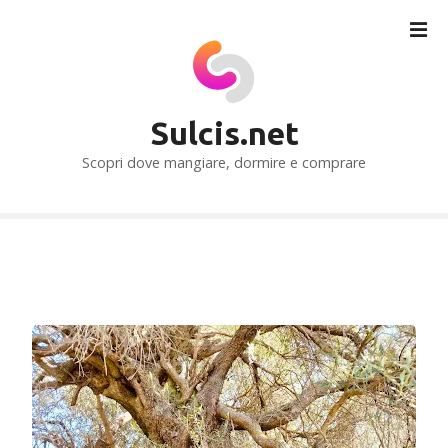
V
a
i
a
l
Sulcis.net
c
o
Scopri dove mangiare, dormire e comprare
n
t
e
n
u
t
o